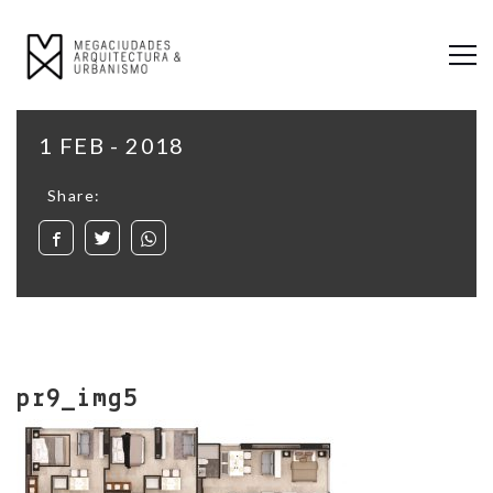
1 FEB - 2018
Share:
pr9_img5