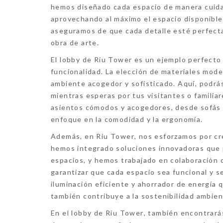
hemos diseñado cada espacio de manera cuida
aprovechando al máximo el espacio disponible
aseguramos de que cada detalle esté perfecta
obra de arte.
El
lobby de Riu Tower
es un ejemplo perfecto 
funcionalidad. La elección de
materiales mod
ambiente acogedor y sofisticado. Aquí, podrás 
mientras esperas por tus visitantes o familiar
asientos cómodos y acogedores, desde sofás h
enfoque en la
comodidad y la ergonomía.
Además, en
Riu Tower
, nos esforzamos por c
hemos integrado soluciones innovadoras que 
espacios, y hemos trabajado en colaboración c
garantizar que cada espacio sea funcional y 
iluminación eficiente y ahorrador de energía
q
también contribuye a la
sostenibilidad ambien
En el l
obby de Riu Tower
, también encontrará